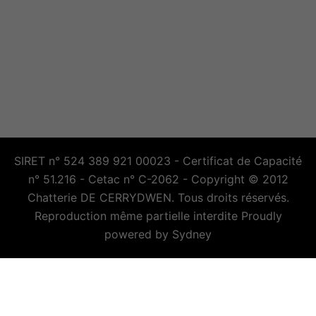
SIRET n° 524 389 921 00023 - Certificat de Capacité
n° 51.216 - Cetac n° C-2062 - Copyright © 2012
Chatterie DE CERRYDWEN. Tous droits réservés.
Reproduction même partielle interdite Proudly
powered by
Sydney