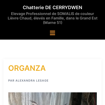
Aller
Chatterie DE CERRYDWEN
au
Elevage Professionnel de SOMALIS de couleur
contenu
Lièvre Chaud, élevés en Famille, dans le Grand Est
(Marne 51)
Ouvrir/fermer
le
menu
ORGANZA
PAR
ALEXANDRA LESAGE