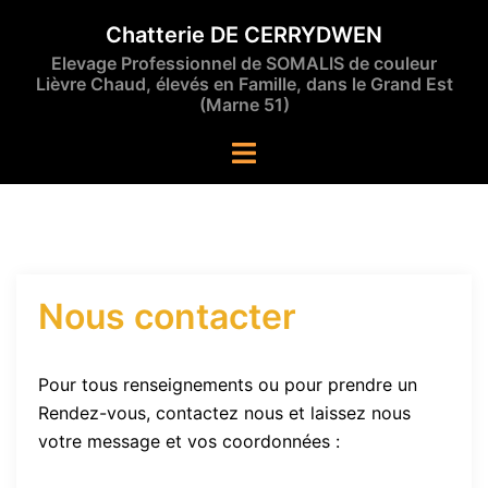
Aller
Chatterie DE CERRYDWEN
au
Elevage Professionnel de SOMALIS de couleur
contenu
Lièvre Chaud, élevés en Famille, dans le Grand Est
(Marne 51)
Ouvrir/fermer
le
menu
Nous contacter
Pour tous renseignements ou pour prendre un
Rendez-vous, contactez nous et laissez nous
votre message et vos coordonnées :