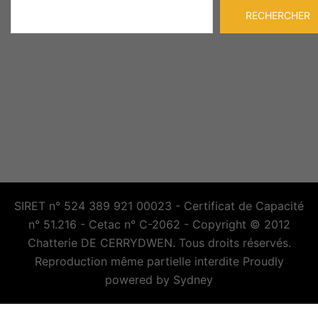
Rechercher
RECHERCHER
SIRET n° 524 389 921 00023 - Certificat de Capacité
n° 51.216 - Cetac n° C-2062 - Copyright © 2012
Chatterie DE CERRYDWEN. Tous droits réservés.
Reproduction même partielle interdite Proudly
powered by
Sydney