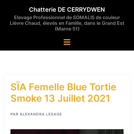
Aller
Chatterie DE CERRYDWEN
au
Elevage Professionnel de SOMALIS de couleur
contenu
Lièvre Chaud, élevés en Famille, dans le Grand Est
(Marne 51)
Ouvrir/fermer
le
menu
SÏA Femelle Blue Tortie
Smoke 13 Juillet 2021
PAR
ALEXANDRA LESAGE