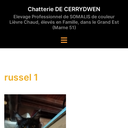
Aller
Chatterie DE CERRYDWEN
au
Elevage Professionnel de SOMALIS de couleur
contenu
Lièvre Chaud, élevés en Famille, dans le Grand Est
(Marne 51)
Ouvrir/fermer
le
menu
russel 1