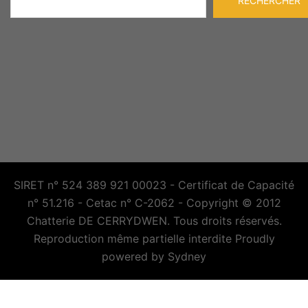
RECHERCHER
SIRET n° 524 389 921 00023 - Certificat de Capacité
n° 51.216 - Cetac n° C-2062 - Copyright © 2012
Chatterie DE CERRYDWEN. Tous droits réservés.
Reproduction même partielle interdite Proudly
powered by
Sydney