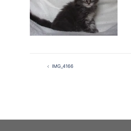
Navigation
IMG_4166
d’article