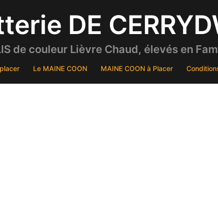
tterie DE CERRY
S de couleur Lièvre Chaud, élevés en Famil
placer
Le MAINE COON
MAINE COON à Placer
Condition