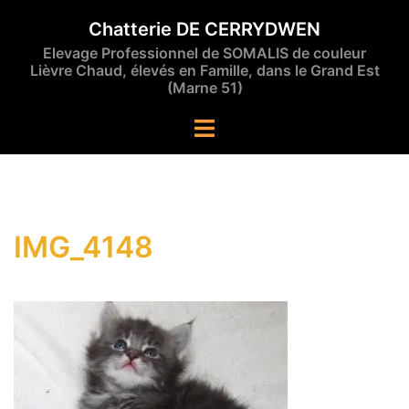
Aller
Chatterie DE CERRYDWEN
au
Elevage Professionnel de SOMALIS de couleur
contenu
Lièvre Chaud, élevés en Famille, dans le Grand Est
(Marne 51)
Ouvrir/fermer
le
menu
IMG_4148