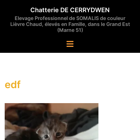
Aller
Chatterie DE CERRYDWEN
au
Elevage Professionnel de SOMALIS de couleur
contenu
Lièvre Chaud, élevés en Famille, dans le Grand Est
(Marne 51)
Ouvrir/fermer
le
menu
edf