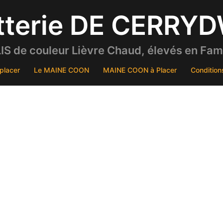
tterie DE CERRY
S de couleur Lièvre Chaud, élevés en Famil
placer
Le MAINE COON
MAINE COON à Placer
Condition