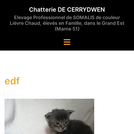
Aller
Chatterie DE CERRYDWEN
au
Elevage Professionnel de SOMALIS de couleur
contenu
Lièvre Chaud, élevés en Famille, dans le Grand Est
(Marne 51)
Ouvrir/fermer
le
menu
edf