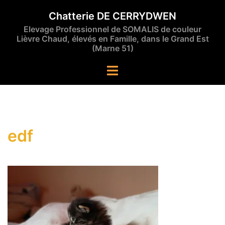
Aller
Chatterie DE CERRYDWEN
au
Elevage Professionnel de SOMALIS de couleur
contenu
Lièvre Chaud, élevés en Famille, dans le Grand Est
(Marne 51)
Ouvrir/fermer
le
menu
edf