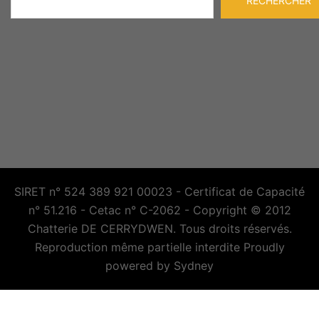
RECHERCHER
SIRET n° 524 389 921 00023 - Certificat de Capacité
n° 51.216 - Cetac n° C-2062 - Copyright © 2012
Chatterie DE CERRYDWEN. Tous droits réservés.
Reproduction même partielle interdite Proudly
powered by
Sydney