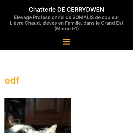
Aller
Chatterie DE CERRYDWEN
au
Elevage Professionnel de SOMALIS de couleur
contenu
Lièvre Chaud, élevés en Famille, dans le Grand Est
(Marne 51)
Ouvrir/fermer
le
menu
edf