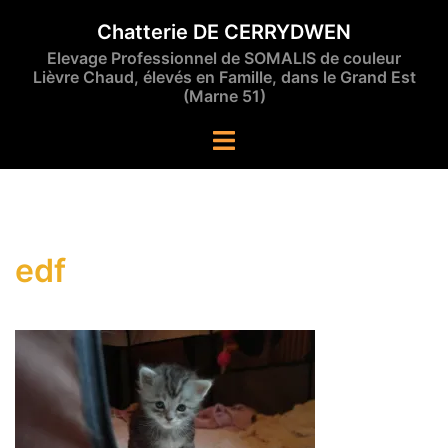
Aller
Chatterie DE CERRYDWEN
au
Elevage Professionnel de SOMALIS de couleur
contenu
Lièvre Chaud, élevés en Famille, dans le Grand Est
(Marne 51)
Ouvrir/fermer
le
menu
edf