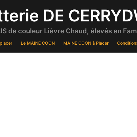
tterie DE CERRY
S de couleur Lièvre Chaud, élevés en Famil
placer
Le MAINE COON
MAINE COON à Placer
Condition