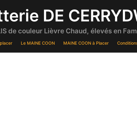
tterie DE CERRY
S de couleur Lièvre Chaud, élevés en Famil
placer
Le MAINE COON
MAINE COON à Placer
Condition