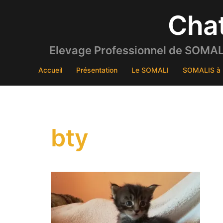
Aller
Cha
au
contenu
Elevage Professionnel de SOMALI
Accueil
Présentation
Le SOMALI
SOMALIS à 
bty