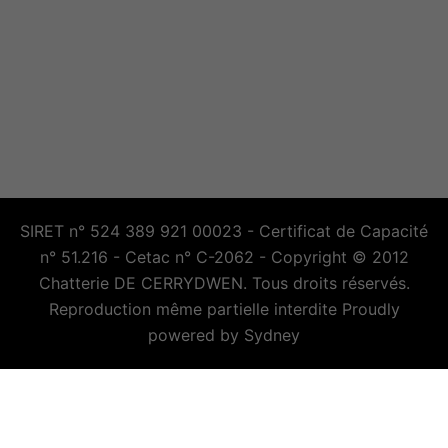
SIRET n° 524 389 921 00023 - Certificat de Capacité
n° 51.216 - Cetac n° C-2062 - Copyright © 2012
Chatterie DE CERRYDWEN. Tous droits réservés.
Reproduction même partielle interdite Proudly
powered by
Sydney