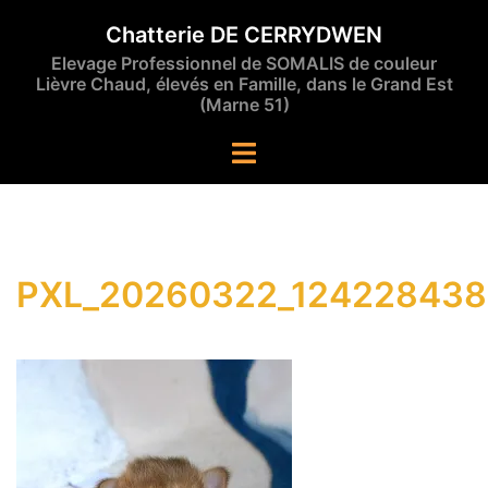
Aller
Chatterie DE CERRYDWEN
au
Elevage Professionnel de SOMALIS de couleur
contenu
Lièvre Chaud, élevés en Famille, dans le Grand Est
(Marne 51)
Ouvrir/fermer
le
menu
PXL_20260322_124228438