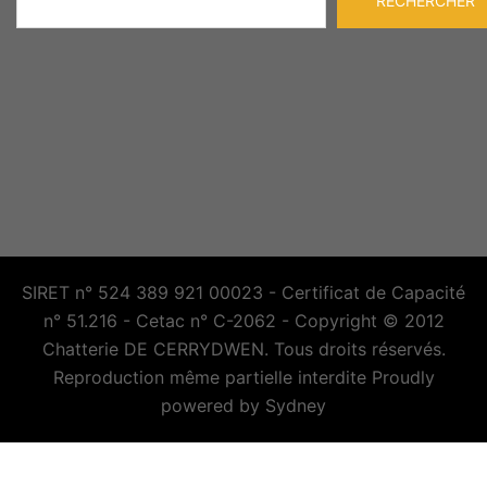
RECHERCHER
SIRET n° 524 389 921 00023 - Certificat de Capacité
n° 51.216 - Cetac n° C-2062 - Copyright © 2012
Chatterie DE CERRYDWEN. Tous droits réservés.
Reproduction même partielle interdite Proudly
powered by
Sydney