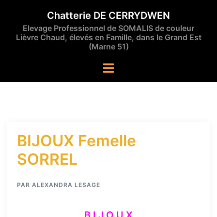
Aller
Chatterie DE CERRYDWEN
au
Elevage Professionnel de SOMALIS de couleur
contenu
Lièvre Chaud, élevés en Famille, dans le Grand Est
(Marne 51)
Ouvrir/fermer
le
menu
BIJOUX Femelle
SORREL
PAR
ALEXANDRA LESAGE
B I J O U X