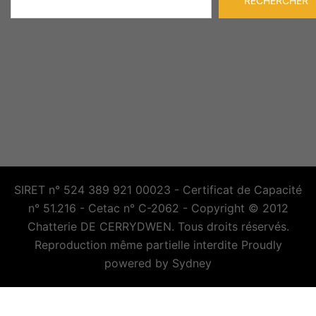
RECHERCHER
SIRET n° 524 389 921 00023 - Certificat de Capacité
n° 51.216 - Cetac n° C-2062 - Copyright © 2012
Chatterie DE CERRYDWEN. Tous droits réservés.
Reproduction même partielle interdite Proudly
powered by
Sydney