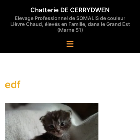
Aller
Chatterie DE CERRYDWEN
au
Elevage Professionnel de SOMALIS de couleur
contenu
Lièvre Chaud, élevés en Famille, dans le Grand Est
(Marne 51)
Ouvrir/fermer
le
menu
edf