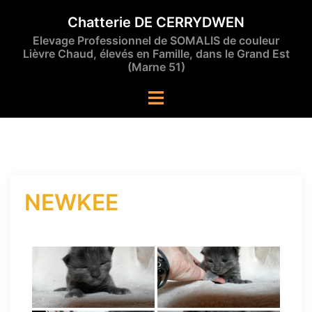
Aller
Chatterie DE CERRYDWEN
au
Elevage Professionnel de SOMALIS de couleur
contenu
Lièvre Chaud, élevés en Famille, dans le Grand Est
(Marne 51)
Ouvrir/fermer
le
menu
NEWKEE