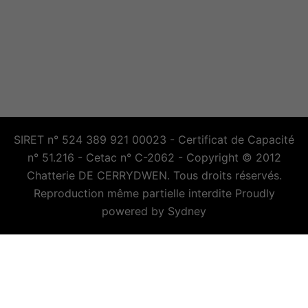
SIRET n° 524 389 921 00023 - Certificat de Capacité
n° 51.216 - Cetac n° C-2062 - Copyright © 2012
Chatterie DE CERRYDWEN. Tous droits réservés.
Reproduction même partielle interdite Proudly
powered by
Sydney