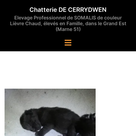
Aller
Chatterie DE CERRYDWEN
au
Elevage Professionnel de SOMALIS de couleur
contenu
Lièvre Chaud, élevés en Famille, dans le Grand Est
(Marne 51)
Ouvrir/fermer
le
menu