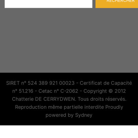
RECHERCHER
SIRET n° 524 389 921 00023 - Certificat de Capacité
n° 51.216 - Cetac n° C-2062 - Copyright © 2012
Chatterie DE CERRYDWEN. Tous droits réservés.
Reproduction même partielle interdite Proudly
powered by
Sydney