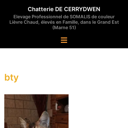
Aller
Chatterie DE CERRYDWEN
au
Elevage Professionnel de SOMALIS de couleur
contenu
Lièvre Chaud, élevés en Famille, dans le Grand Est
(Marne 51)
Ouvrir/fermer
le
menu
bty