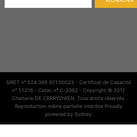
RECHERCHER
SIRET n° 524 389 921 00023 - Certificat de Capacité
n° 51.216 - Cetac n° C-2062 - Copyright © 2012
Chatterie DE CERRYDWEN. Tous droits réservés.
Reproduction même partielle interdite Proudly
powered by
Sydney