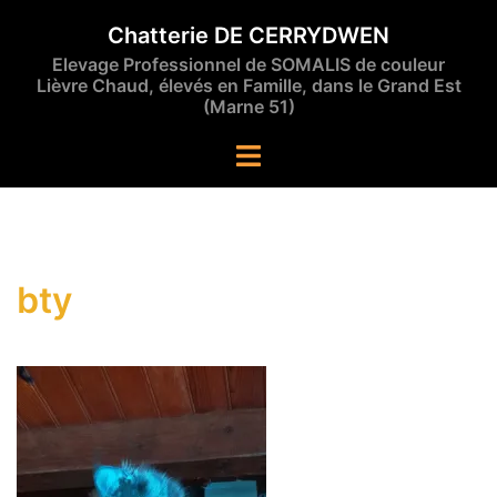
Aller
Chatterie DE CERRYDWEN
au
Elevage Professionnel de SOMALIS de couleur
contenu
Lièvre Chaud, élevés en Famille, dans le Grand Est
(Marne 51)
Ouvrir/fermer
le
menu
bty