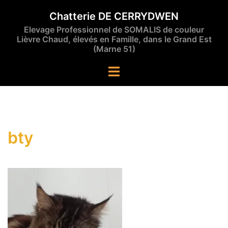
Aller
Chatterie DE CERRYDWEN
au
Elevage Professionnel de SOMALIS de couleur
contenu
Lièvre Chaud, élevés en Famille, dans le Grand Est
(Marne 51)
Ouvrir/fermer
le
menu
bty