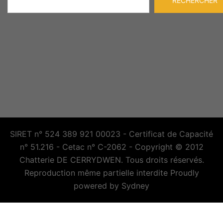
RECHERCHER
SIRET n° 524 389 921 00023 - Certificat de Capacité
n° 51.216 - Cetac n° C-2062 - Copyright © 2012
Chatterie DE CERRYDWEN. Tous droits réservés.
Reproduction même partielle interdite Proudly
powered by
Sydney