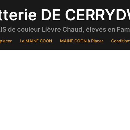
tterie DE CERRY
S de couleur Lièvre Chaud, élevés en Famil
placer
Le MAINE COON
MAINE COON à Placer
Condition