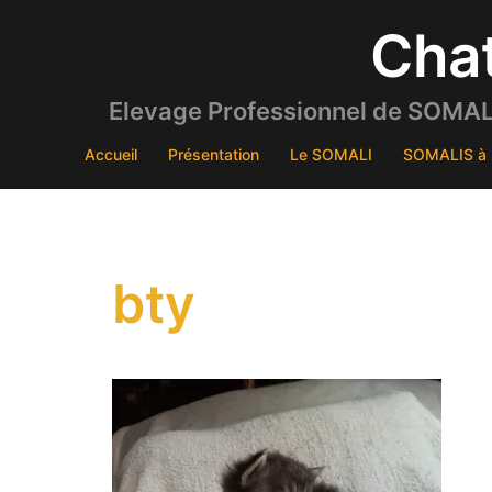
Aller
Cha
au
contenu
Elevage Professionnel de SOMALI
Accueil
Présentation
Le SOMALI
SOMALIS à 
bty