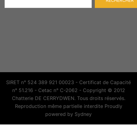
RECHERCHER
SIRET n° 524 389 921 00023 - Certificat de Capacité
n° 51.216 - Cetac n° C-2062 - Copyright © 2012
Chatterie DE CERRYDWEN. Tous droits réservés.
Reproduction même partielle interdite Proudly
powered by
Sydney