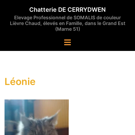
Aller
Chatterie DE CERRYDWEN
au
Elevage Professionnel de SOMALIS de couleur
contenu
Lièvre Chaud, élevés en Famille, dans le Grand Est
(Marne 51)
Ouvrir/fermer
le
menu
Léonie