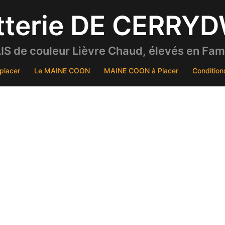
tterie DE CERRY
S de couleur Lièvre Chaud, élevés en Famil
placer
Le MAINE COON
MAINE COON à Placer
Condition