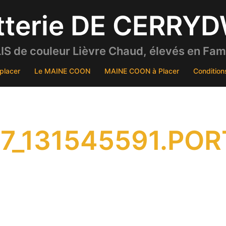
tterie DE CERRY
S de couleur Lièvre Chaud, élevés en Famil
placer
Le MAINE COON
MAINE COON à Placer
Condition
7_131545591.POR