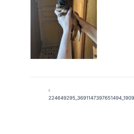
Navigation
d’article
224649295_3691147397651494_190