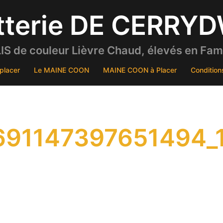
tterie DE CERRY
S de couleur Lièvre Chaud, élevés en Famil
placer
Le MAINE COON
MAINE COON à Placer
Condition
91147397651494_