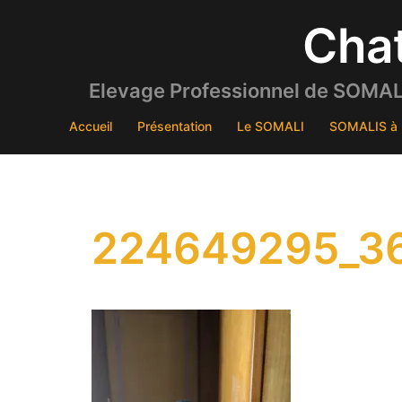
Aller
Cha
au
contenu
Elevage Professionnel de SOMALI
Accueil
Présentation
Le SOMALI
SOMALIS à 
224649295_36