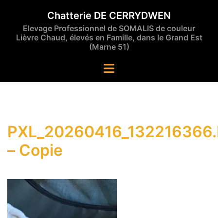
Aller
Chatterie DE CERRYDWEN
au
Elevage Professionnel de SOMALIS de couleur
contenu
Lièvre Chaud, élevés en Famille, dans le Grand Est
(Marne 51)
Ouvrir/fermer
le
menu
PXL_20260416_132216366
– Copie