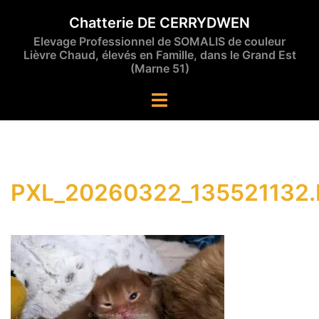
Aller
Chatterie DE CERRYDWEN
au
Elevage Professionnel de SOMALIS de couleur
contenu
Lièvre Chaud, élevés en Famille, dans le Grand Est
(Marne 51)
Ouvrir/fermer
le
menu
PXL_20260322_135521132.