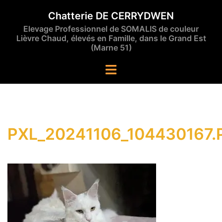
Aller
Chatterie DE CERRYDWEN
au
Elevage Professionnel de SOMALIS de couleur
contenu
Lièvre Chaud, élevés en Famille, dans le Grand Est
(Marne 51)
Ouvrir/fermer
le
menu
PXL_20241106_104430167.