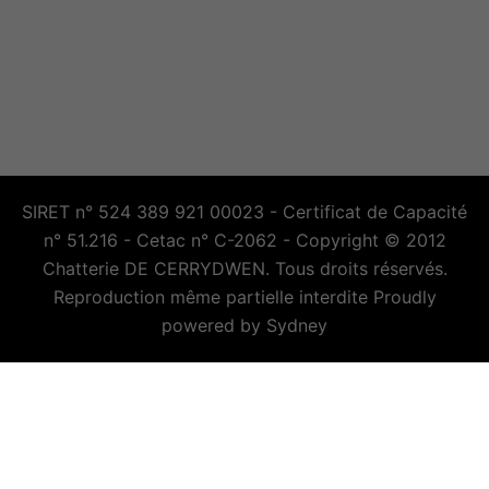
SIRET n° 524 389 921 00023 - Certificat de Capacité
n° 51.216 - Cetac n° C-2062 - Copyright © 2012
Chatterie DE CERRYDWEN. Tous droits réservés.
Reproduction même partielle interdite Proudly
powered by
Sydney