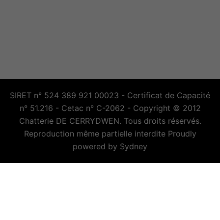
SIRET n° 524 389 921 00023 - Certificat de Capacité
n° 51.216 - Cetac n° C-2062 - Copyright © 2012
Chatterie DE CERRYDWEN. Tous droits réservés.
Reproduction même partielle interdite Proudly
powered by
Sydney