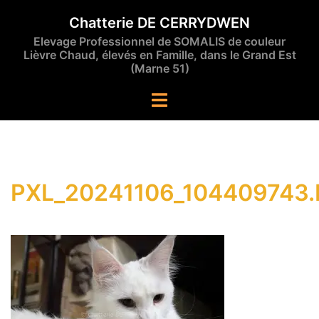
Aller
Chatterie DE CERRYDWEN
au
Elevage Professionnel de SOMALIS de couleur
contenu
Lièvre Chaud, élevés en Famille, dans le Grand Est
(Marne 51)
Ouvrir/fermer
le
menu
PXL_20241106_104409743