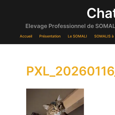
Aller
Cha
au
contenu
Elevage Professionnel de SOMALI
Accueil
Présentation
Le SOMALI
SOMALIS à 
PXL_20260116