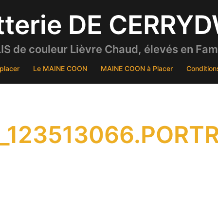
tterie DE CERRY
S de couleur Lièvre Chaud, élevés en Famil
placer
Le MAINE COON
MAINE COON à Placer
Condition
_123513066.PORTR