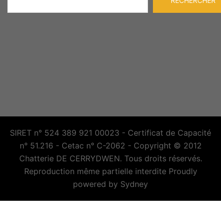
RECHERCHER
SIRET n° 524 389 921 00023 - Certificat de Capacité
n° 51.216 - Cetac n° C-2062 - Copyright © 2012
Chatterie DE CERRYDWEN. Tous droits réservés.
Reproduction même partielle interdite Proudly
powered by
Sydney