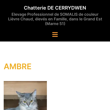
Aller
Chatterie DE CERRYDWEN
au
Elevage Professionnel de SOMALIS de couleur
contenu
Lièvre Chaud, élevés en Famille, dans le Grand Est
(Marne 51)
Ouvrir/fermer
le
menu
AMBRE