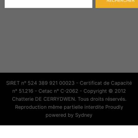
RECHERCHER
SIRET n° 524 389 921 00023 - Certificat de Capacité
n° 51.216 - Cetac n° C-2062 - Copyright © 2012
Chatterie DE CERRYDWEN. Tous droits réservés.
Reproduction même partielle interdite Proudly
powered by
Sydney