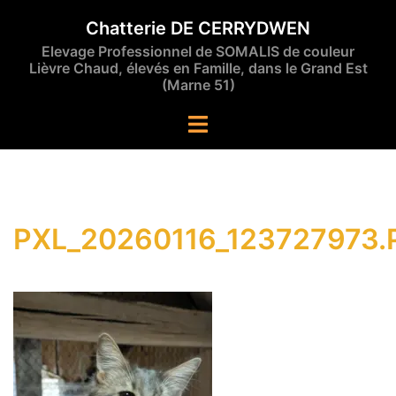
Aller
Chatterie DE CERRYDWEN
au
Elevage Professionnel de SOMALIS de couleur
contenu
Lièvre Chaud, élevés en Famille, dans le Grand Est
(Marne 51)
Ouvrir/fermer
le
menu
PXL_20260116_123727973