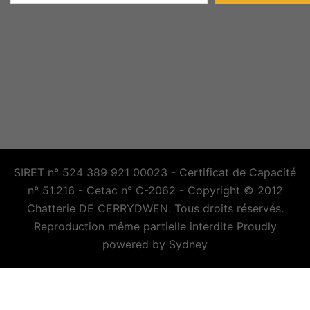
SIRET n° 524 389 921 00023 - Certificat de Capacité
n° 51.216 - Cetac n° C-2062 - Copyright © 2012
Chatterie DE CERRYDWEN. Tous droits réservés.
Reproduction même partielle interdite Proudly
powered by
Sydney