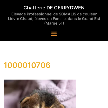
Aller
Chatterie DE CERRYDWEN
au
Elevage Professionnel de SOMALIS de couleur
contenu
Lièvre Chaud, élevés en Famille, dans le Grand Est
(Marne 51)
Ouvrir/fermer
le
menu
1000010706