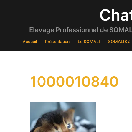
Aller
Cha
au
contenu
Elevage Professionnel de SOMALI
Accueil
Présentation
Le SOMALI
SOMALIS à 
1000010840