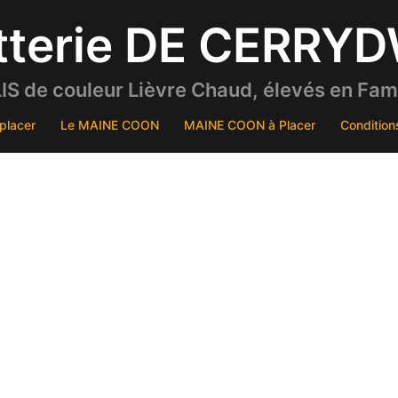
tterie DE CERRY
S de couleur Lièvre Chaud, élevés en Famil
placer
Le MAINE COON
MAINE COON à Placer
Condition