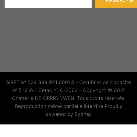
RECHERCHER
SIRET n° 524 389 921 00023 - Certificat de Capacité
n° 51.216 - Cetac n° C-2062 - Copyright © 2012
Chatterie DE CERRYDWEN. Tous droits réservés.
Reproduction même partielle interdite Proudly
powered by
Sydney