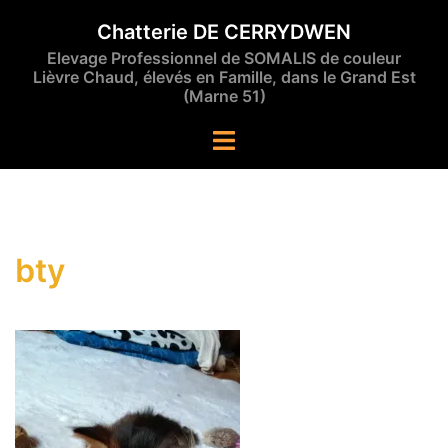
Aller
Chatterie DE CERRYDWEN
au
Elevage Professionnel de SOMALIS de couleur
contenu
Lièvre Chaud, élevés en Famille, dans le Grand Est
(Marne 51)
Ouvrir/fermer
le
menu
bty