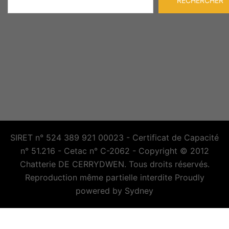
RECHERCHER
SIRET n° 524 389 921 00023 - Certificat de Capacité
n° 51.216 - Cetac n° C-2062 - Copyright © 2012
Chatterie DE CERRYDWEN. Tous droits réservés.
Reproduction même partielle interdite Proudly
powered by
Sydney