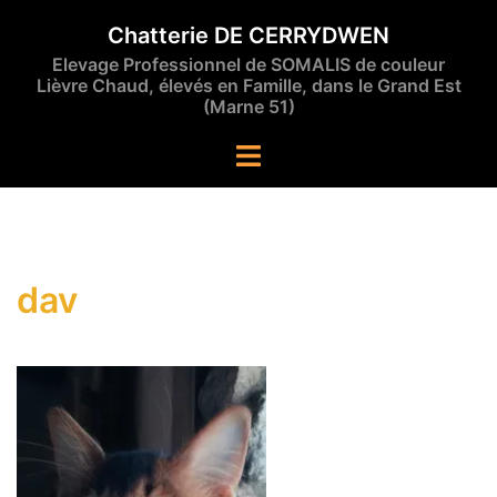
Aller
Chatterie DE CERRYDWEN
au
Elevage Professionnel de SOMALIS de couleur
contenu
Lièvre Chaud, élevés en Famille, dans le Grand Est
(Marne 51)
Ouvrir/fermer
le
menu
dav