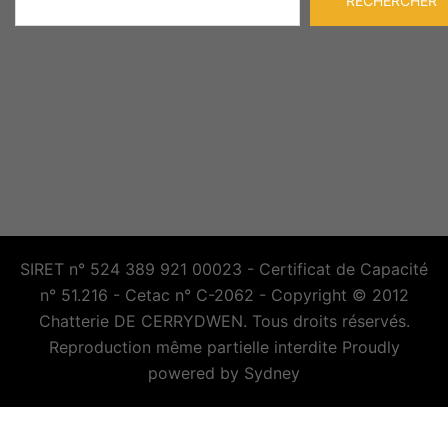
RECHERCHER
SIRET n° 524 389 921 00023 - Certificat de Capacité
n° 51.216 - Cetac n° C-2062 - Copyright © 2012
Chatterie DE CERRYDWEN. Tous droits réservés.
Reproduction même partielle interdite Proudly
powered by
Sydney