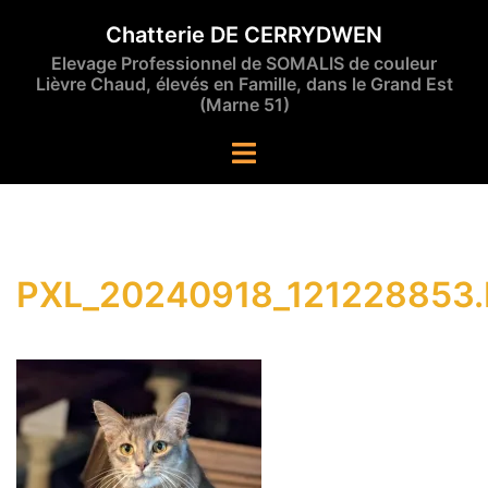
Aller
Chatterie DE CERRYDWEN
au
Elevage Professionnel de SOMALIS de couleur
contenu
Lièvre Chaud, élevés en Famille, dans le Grand Est
(Marne 51)
Ouvrir/fermer
le
menu
PXL_20240918_121228853