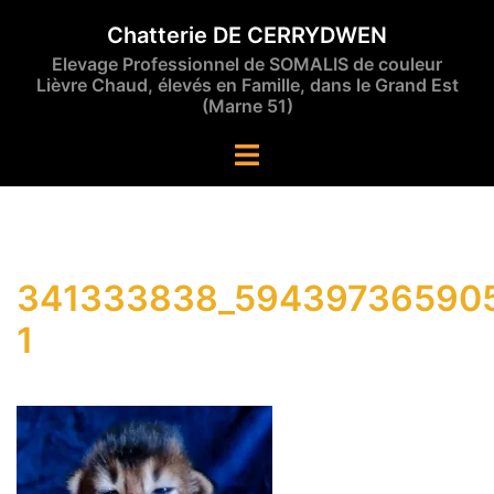
Aller
Chatterie DE CERRYDWEN
au
Elevage Professionnel de SOMALIS de couleur
contenu
Lièvre Chaud, élevés en Famille, dans le Grand Est
(Marne 51)
Ouvrir/fermer
le
menu
341333838_59439736590
1