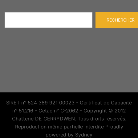
Rechercher
RECHERCHER
SIRET n° 524 389 921 00023 - Certificat de Capacité
n° 51.216 - Cetac n° C-2062 - Copyright © 2012
Chatterie DE CERRYDWEN. Tous droits réservés.
Reproduction même partielle interdite Proudly
powered by
Sydney