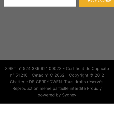
RECHERCHER
SIRET n° 524 389 921 00023 - Certificat de Capacité
n° 51.216 - Cetac n° C-2062 - Copyright © 2012
Chatterie DE CERRYDWEN. Tous droits réservés.
Reproduction même partielle interdite Proudly
powered by
Sydney