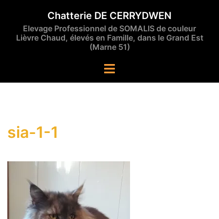
Aller
Chatterie DE CERRYDWEN
au
Elevage Professionnel de SOMALIS de couleur
contenu
Lièvre Chaud, élevés en Famille, dans le Grand Est
(Marne 51)
Ouvrir/fermer
le
menu
sia-1-1