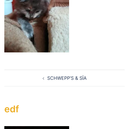
Navigation
SCHWEPP’S & SÏA
d’article
edf