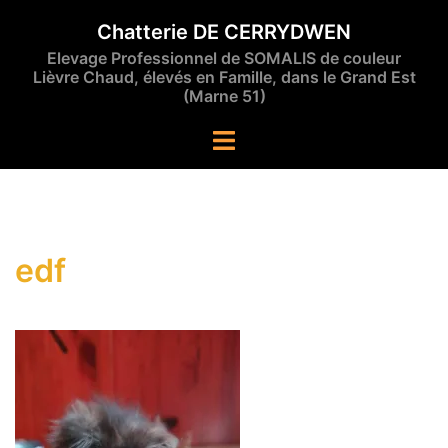
Aller
Chatterie DE CERRYDWEN
au
Elevage Professionnel de SOMALIS de couleur
contenu
Lièvre Chaud, élevés en Famille, dans le Grand Est
(Marne 51)
Ouvrir/fermer
le
menu
edf