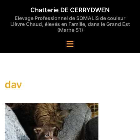
Aller
Chatterie DE CERRYDWEN
au
Elevage Professionnel de SOMALIS de couleur
contenu
Lièvre Chaud, élevés en Famille, dans le Grand Est
(Marne 51)
Ouvrir/fermer
le
menu
dav