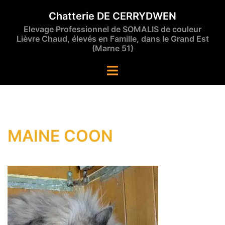
Aller
Chatterie DE CERRYDWEN
au
Elevage Professionnel de SOMALIS de couleur
contenu
Lièvre Chaud, élevés en Famille, dans le Grand Est
(Marne 51)
Ouvrir/fermer
le
menu
MAINE COON