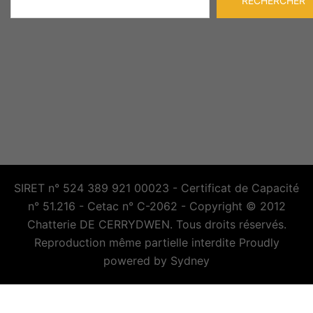
RECHERCHER
SIRET n° 524 389 921 00023 - Certificat de Capacité
n° 51.216 - Cetac n° C-2062 - Copyright © 2012
Chatterie DE CERRYDWEN. Tous droits réservés.
Reproduction même partielle interdite Proudly
powered by
Sydney