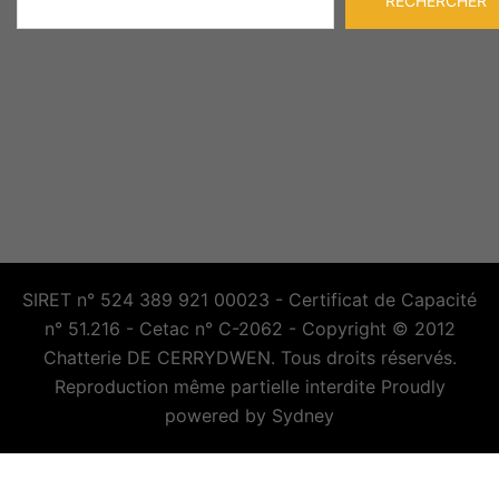
RECHERCHER
SIRET n° 524 389 921 00023 - Certificat de Capacité
n° 51.216 - Cetac n° C-2062 - Copyright © 2012
Chatterie DE CERRYDWEN. Tous droits réservés.
Reproduction même partielle interdite Proudly
powered by
Sydney