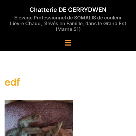
Aller
Chatterie DE CERRYDWEN
au
Elevage Professionnel de SOMALIS de couleur
contenu
Lièvre Chaud, élevés en Famille, dans le Grand Est
(Marne 51)
Ouvrir/fermer
le
menu
edf