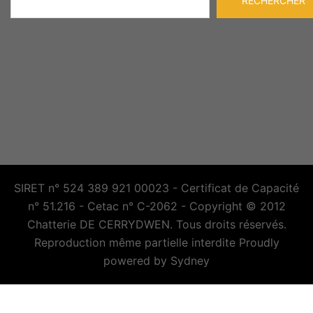
RECHERCHER
SIRET n° 524 389 921 00023 - Certificat de Capacité
n° 51.216 - Cetac n° C-2062 - Copyright © 2012
Chatterie DE CERRYDWEN. Tous droits réservés.
Reproduction même partielle interdite Proudly
powered by
Sydney