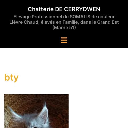
Aller
Chatterie DE CERRYDWEN
au
Elevage Professionnel de SOMALIS de couleur
contenu
Lièvre Chaud, élevés en Famille, dans le Grand Est
(Marne 51)
Ouvrir/fermer
le
menu
bty