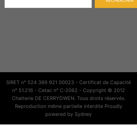
RECHERCHER
SIRET n° 524 389 921 00023 - Certificat de Capacité
n° 51.216 - Cetac n° C-2062 - Copyright © 2012
Chatterie DE CERRYDWEN. Tous droits réservés.
Reproduction même partielle interdite Proudly
powered by
Sydney