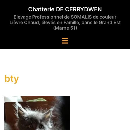
Aller
Chatterie DE CERRYDWEN
au
Elevage Professionnel de SOMALIS de couleur
contenu
Lièvre Chaud, élevés en Famille, dans le Grand Est
(Marne 51)
Ouvrir/fermer
le
menu
bty