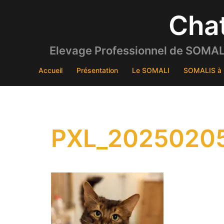
Aller
Cha
au
contenu
Elevage Professionnel de SOMALI
Accueil
Présentation
Le SOMALI
SOMALIS à 
PXL_20250205