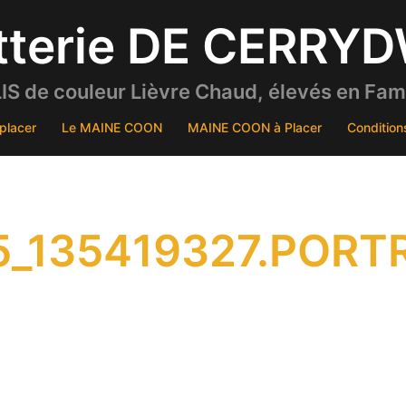
tterie DE CERRY
S de couleur Lièvre Chaud, élevés en Famil
placer
Le MAINE COON
MAINE COON à Placer
Condition
_135419327.PORT